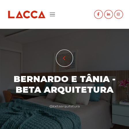
A LACCA
A MARCENARIA
PRODUTOS
BERNARDO E TÂNIA -
INSPIRAÇÕES
BETA ARQUITETURA
LOJAS
@betaarquitetura
CONTATO