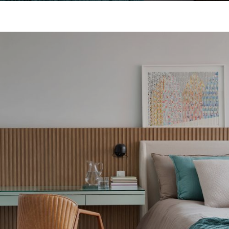
COZINHAS
QUARTOS
CLOSETS
BANHOS
LIVING
HOME OFFICE
COMERCIAIS
INFANTIS